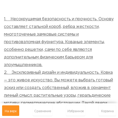
1. Несокрушимая безопасность и прочность. Основу
составляет стальной короб, ребра жесткости,
многоточечные замковые системы и
противовзломная фурнитура. Кованые элементы,
особенно решетки, сами по себе являются
дополнительным физическим барьером для
злоумышленников.
2. Эксклюзивный дизайн и индивидуальность. Ковка
— это живое искусство. Вы можете выбрать готовый
эскиз или создать собственный, вложив в орнамент
личный смысл: растительные узоры, геральдические
мотивы, геометрические абстракции. Такой двери
больше ни у кого не будет.
На верх
Сравнение
Избранное
Корзина