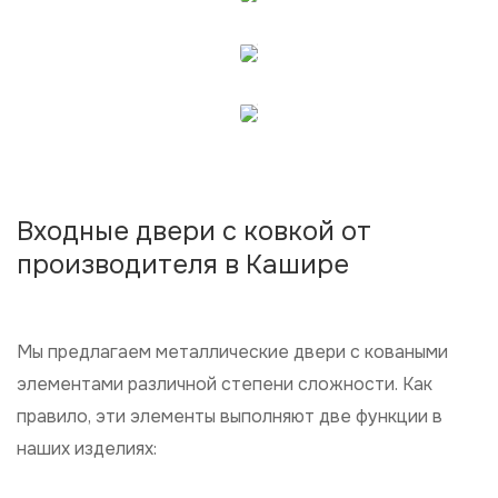
Индивидуальный
граждан.
подход
И внимательность к
каждому клиенту.
Входные двери с ковкой от
производителя в Кашире
Мы предлагаем металлические двери с коваными
элементами различной степени сложности. Как
правило, эти элементы выполняют две функции в
наших изделиях: