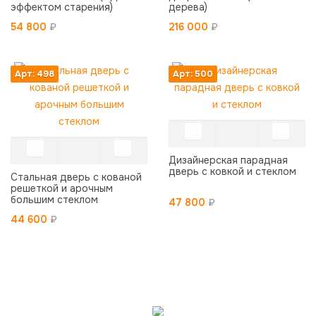
эффектом старения)
дерева)
54 800
₽
216 000
₽
Арт: 498
Арт: 500
Дизайнерская парадная
дверь с ковкой и стеклом
Стальная дверь с кованой
решеткой и арочным
большим стеклом
47 800
₽
44 600
₽
Качество и
надежность
Низкие
С гарантией на
цены
все виды
И скидки
продукции.
льготным
категориям